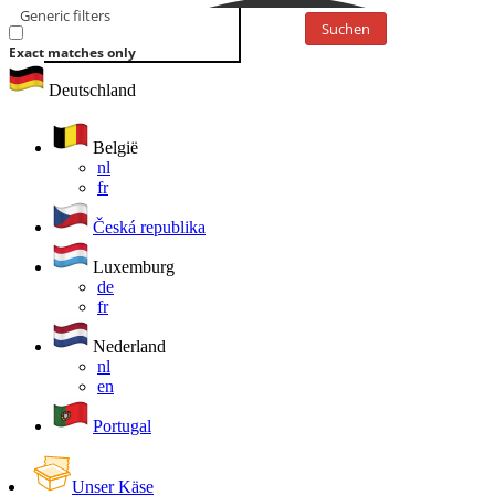
Generic filters
Suchen
Exact matches only
Deutschland
België
nl
fr
Česká republika
Luxemburg
de
fr
Nederland
nl
en
Portugal
Unser Käse