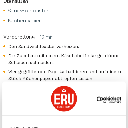
Utensilien
Sandwichtoaster
Küchenpapier
Vorbereitung
| 10 min
Den Sandwichtoaster vorheizen.
Die Zucchini mit einem Käsehobel in lange, dünne
Scheiben schneiden.
Vier gegrillte rote Paprika halbieren und auf einem
Stück Küchenpapier abtropfen lassen.
Zubereitung
| 10 min
Die Zucchinischeiben mit Olivenöl bestreichen und
grillen, bis sie hellbraune Streifen bekommen und
bissgar sind.
4 Scheiben Brot mit dem roten Pesto bestreichen.
Cookie-hinweis