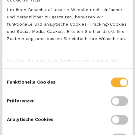
Zucchinischeiben und gegrillte rote Paprika auf das
Um Ihren Besuch auf unserer Website noch einfacher
Pesto legen.
und persönlicher zu gestalten, benutzen wir
Darauf jeweils 2 Scheiben ERU Slices Cheddar
funktionelle und analytische Cookies, Tracking-Cookies
Naturel legen.
und Social-Media-Cookies. Erteilen Sie hier direkt Ihre
Zustimmung oder passen Sie einfach Ihre Wünsche an.
Ein paar Blättchen Basilikum darüber streuen.
Die belegten Scheiben mit den vier übrigen
Scheiben Brot bedecken.
Möchten Sie mehr über Cookies wissen? Lesen Sie
Circa 2-3 Minuten grillen, bis der Toast knusprig ist.
unseren Cookie-Hinweis oder unsere
Datenschutzerklärung
, sodass Sie mehr darüber
Einwilligungsauswahl
erfahren, wer wir sind und wie wir Ihre persönlichen
Funktionelle Cookies
Tags:
Daten verarbeiten.
Mild en Romig
Präferenzen
Analytische Cookies
DRUCKEN
TEILEN