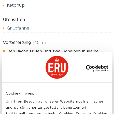
Ketchup
Utensilien
Grillpfanne
Vorbereitung
| 10 min
Den Bacon grillen und zwei Scheiben in kleine
Stückchen schneiden. Den Rest zur Seite legen.
Eine halbe Zwiebel sehr fein und die andere Hälfte
in Ringe schneiden.
Die Stückchen Bacon, die fein geschnittene Zwiebel
und den grob gemahlenen Pfeffer mit dem
Gehackten mischen.
Cookie-hinweis
Alles gut durchkneten und vier Hamburger formen.
Um Ihren Besuch auf unserer Website noch einfacher
und persönlicher zu gestalten, benutzen wir
Den Salat waschen und die Blätter in dünne
funktionelle und analytische Cookies, Tracking-Cookies