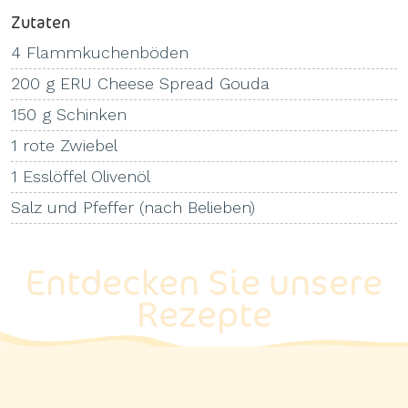
Zutaten
4 Flammkuchenböden
200 g ERU Cheese Spread Gouda
150 g Schinken
1 rote Zwiebel
1 Esslöffel Olivenöl
Salz und Pfeffer (nach Belieben)
Entdecken Sie unsere
Rezepte