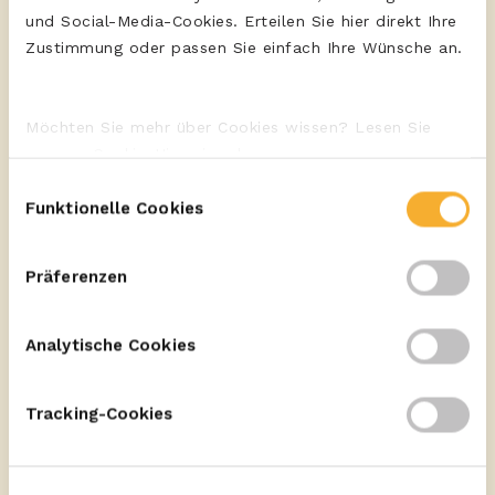
und Pfifferlingen
und Social-Media-Cookies. Erteilen Sie hier direkt Ihre
Zustimmung oder passen Sie einfach Ihre Wünsche an.
Möchten Sie mehr über Cookies wissen? Lesen Sie
unseren Cookie-Hinweis oder unsere
Datenschutzerklärung
, sodass Sie mehr darüber
Einwilligungsauswahl
erfahren, wer wir sind und wie wir Ihre persönlichen
Funktionelle Cookies
Daten verarbeiten.
Präferenzen
Analytische Cookies
Tracking-Cookies
ERU Cheese Spread Gouda
Senfsuppe mit Gouda,
knusprig gebratenem