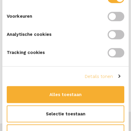
Ga je voor een uitgebreide lunch? Proef deze
stevig
gebouwde tosti
met ERU Slices Cheddar Sambal,
Voorkeuren
kipfilet, spinazie, zoete aardappel en
limoenmayonaise.
Analytische cookies
Tracking cookies
Details tonen
Alles toestaan
Selectie toestaan