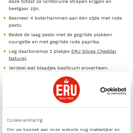
deze totdat ze lichtbruine strepen krijgen en
beetgaar zijn.
Besmeer 4 boterhammen aan één zijde met rode
pesto.
Bedek de laag pesto met de gegrilde plakken
courgette en met gegrilde rode paprika.
Leg daarbovenop 2 plakjes
ERU Slices Cheddar
Naturel
.
Verdeel wat blaadjes basilicum eroverheen.
Leg de vier overgebleven boterhammen op de
belegde boterhammen.
Grill de tosti’s circa 2-3 minuten totdat deze
knapperig zijn.
tags:
Cookieverklaring
Om uw bezoek aan onze website nog makkelijker en
Mild en Romig