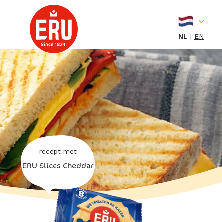
Skip
to
content
NL
EN
recept met
ERU Slices Cheddar