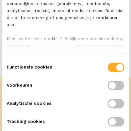
persoonlijker te maken gebruiken wij functionele,
analytische, tracking en social media cookies. Geef hier
direct toestemming of pas gemakkelijk je voorkeuren
PRINT
DELEN
aan.
Meer weten over cookies? Bekijk onze cookieverklaring
of lees ons
privacy statement
, zodat je meer te weten
komt over wie we zijn en hoe we persoonsgegevens
verwerken.
Toestemmingsselectie
Functionele cookies
Voorkeuren
Analytische cookies
Meer recepten
Tracking cookies