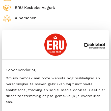
ERU Kesbeke Augurk
4 personen
Ingrediënten
2 sneetjes roggebrood
2 haring (uitgelekt)
100 grERU Augurk
1 rode ui
Cookieverklaring
1 potje Kesbeke augurken
Om uw bezoek aan onze website nog makkelijker en
persoonlijker te maken gebruiken wij functionele,
Voorbereiding
| 3 min
analytische, tracking en social media cookies. Geef hier
direct toestemming of pas gemakkelijk je voorkeuren
Snijd de sneetjes roggebrood elk in 4 stukken.
aan.
Snipper de rode ui fijn.