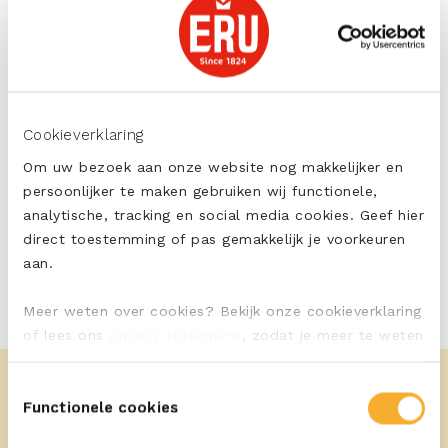
DELEN
Cookieverklaring
PRINT
Om uw bezoek aan onze website nog makkelijker en
persoonlijker te maken gebruiken wij functionele,
analytische, tracking en social media cookies. Geef hier
direct toestemming of pas gemakkelijk je voorkeuren
aan.
Meer weten over cookies? Bekijk onze cookieverklaring
of lees ons
privacy statement
, zodat je meer te weten
komt over wie we zijn en hoe we persoonsgegevens
verwerken.
Toestemmingsselectie
Functionele cookies