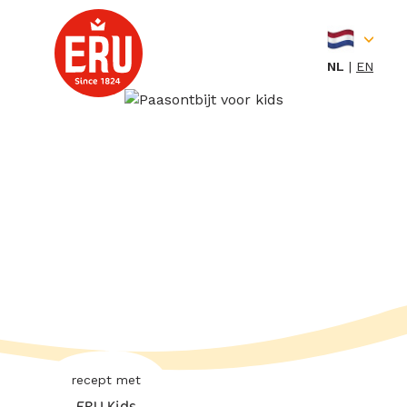
Skip
to
content
NL
EN
recept met
ERU Kids