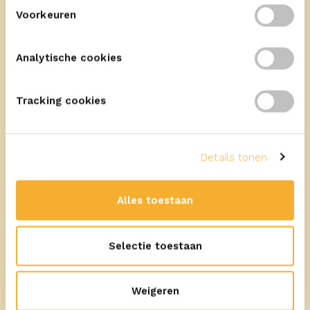
Voorkeuren
Meer recepten
Analytische cookies
Tracking cookies
14
min
Details tonen
Met ERU Prestige Crème au Truffe
Alles toestaan
Crostini met carpaccio, rucola en
pijnboompitten
Selectie toestaan
Weigeren