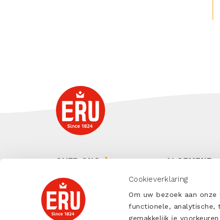
OVER ONS
ALGEMENE
VERKOOPVO
Cookieverklaring
ONZE SMEERKAAS
ALGEMENE
Om uw bezoek aan onze we
ONZE KAZEN
INKOOPVOO
functionele, analytische,
gemakkelijk je voorkeur