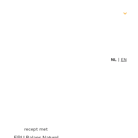
Skip
to
content
NL
EN
recept met
ERU Balans Naturel