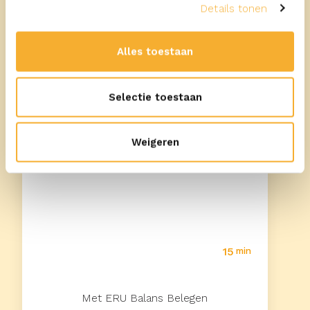
Details tonen
20
min
Alles toestaan
Met ERU Slices Cheddar Naturel
Selectie toestaan
Groente omelet met tonijn, cheddar
kaas en peterselie
Weigeren
15
min
Met ERU Balans Belegen