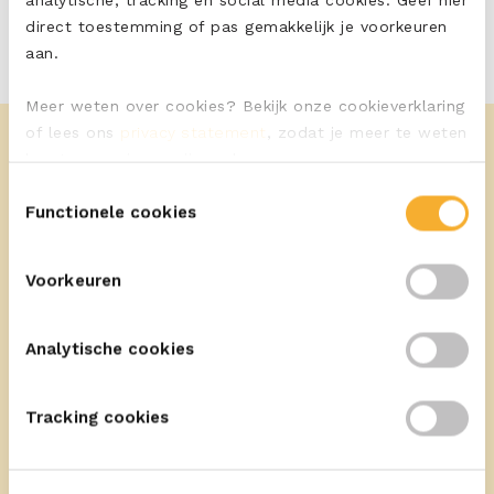
direct toestemming of pas gemakkelijk je voorkeuren
aan.
Meer weten over cookies? Bekijk onze cookieverklaring
of lees ons
privacy statement
, zodat je meer te weten
komt over wie we zijn en hoe we persoonsgegevens
verwerken.
Toestemmingsselectie
Functionele cookies
Meer recepten
Voorkeuren
Analytische cookies
Tracking cookies