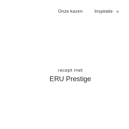
Skip
to
Onze kazen
Inspiratie
content
recept met
ERU Prestige