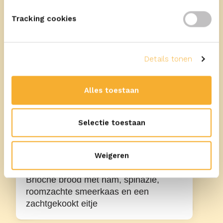
Meer recepten
Tracking cookies
Details tonen
Alles toestaan
15
min
Selectie toestaan
Met ERU Goudkuipje Naturel
Weigeren
Brioche brood met ham, spinazie,
roomzachte smeerkaas en een
zachtgekookt eitje