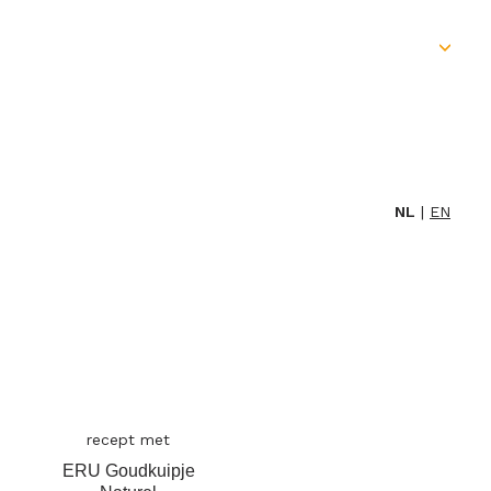
Skip
to
content
NL
EN
recept met
ERU Goudkuipje