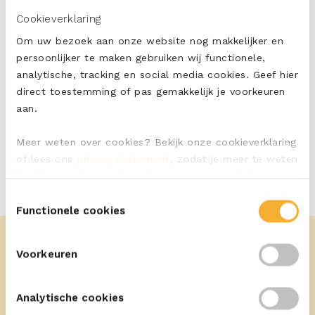
Cookieverklaring
PRINT
Om uw bezoek aan onze website nog makkelijker en
persoonlijker te maken gebruiken wij functionele,
analytische, tracking en social media cookies. Geef hier
direct toestemming of pas gemakkelijk je voorkeuren
aan.
Meer weten over cookies? Bekijk onze cookieverklaring
of lees ons
privacy statement
, zodat je meer te weten
komt over wie we zijn en hoe we persoonsgegevens
verwerken.
Toestemmingsselectie
Functionele cookies
Voorkeuren
Analytische cookies