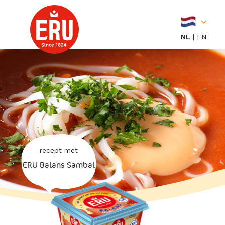
Skip
to
content
NL
EN
recept met
ERU Balans Sambal