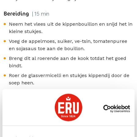
Bereiding
| 15 min
Neem het vlees uit de kippenbouillon en snijd het in
kleine stukjes.
Voeg de appelmoes, suiker, ve-tsin, tomatenpuree
en sojasaus toe aan de bouillon.
Breng dit al roerende aan de kook totdat het goed
bindt.
Roer de glasvermicelli en stukjes kippendij door de
soep heen.
Voeg al roerend het maïzena, gemberpoeder
mengsel en ERU Balans Sambal toe aan de soep.
Garneer de soep af met wat ringetjes bosui.
Geniet van een heerlijke pittige tomatensoep met
kip!