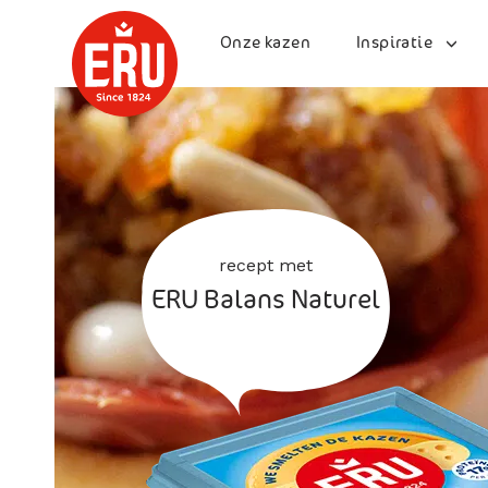
Skip
to
Onze kazen
Inspiratie
content
recept met
ERU Balans Naturel