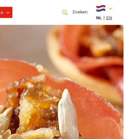
ce
Zoeken
NL
EN