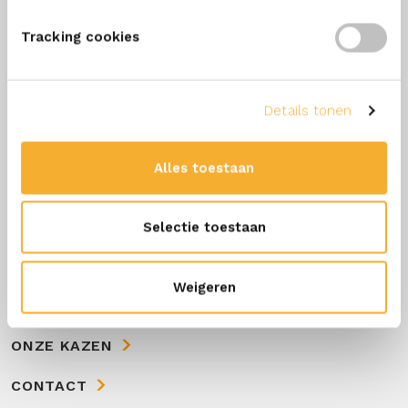
onze ERU kazen ontvangen?
Schrijf je dan nu in!
Tracking cookies
Details tonen
Alles toestaan
SCHRIJF ME IN
Selectie toestaan
OVER ONS
Weigeren
ONZE SMEERKAAS
ONZE KAZEN
CONTACT