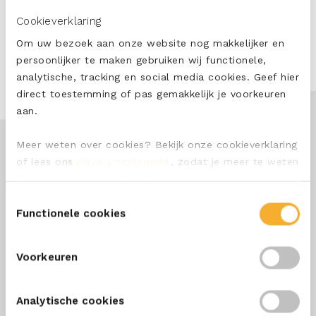
BEKIJK ALLE RECEPTEN
Cookieverklaring
Om uw bezoek aan onze website nog makkelijker en
persoonlijker te maken gebruiken wij functionele,
analytische, tracking en social media cookies. Geef hier
direct toestemming of pas gemakkelijk je voorkeuren
aan.
Meer weten over cookies? Bekijk onze cookieverklaring
of lees ons
privacy statement
, zodat je meer te weten
komt over wie we zijn en hoe we persoonsgegevens
verwerken.
Toestemmingsselectie
Functionele cookies
Voorkeuren
Blijf op de hoogte
Analytische cookies
Wil jij de lekkerste recepten met