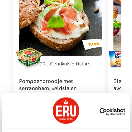
10
min
Met ERU Goudkuipje Naturel
Met E
Pompoenbroodje met
Bietenb
serranoham, veldsla en
avocad
pijnboompitten