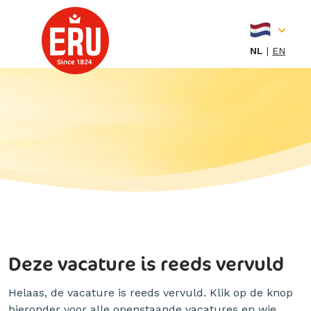
Skip
to
content
NL
EN
Deze vacature is reeds vervuld
Helaas, de vacature is reeds vervuld. Klik op de knop
hieronder voor alle openstaande vacatures en wie