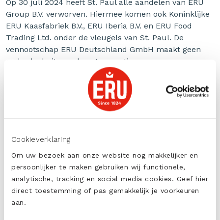
Op 30 juli 2024 heeft St. Paul alle aandelen van ERU
Group B.V. verworven. Hiermee komen ook Koninklijke
ERU Kaasfabriek B.V., ERU Iberia B.V. en ERU Food
Trading Ltd. onder de vleugels van St. Paul. De
vennootschap ERU Deutschland GmbH maakt geen
onderdeel uit van deze transactie.
Marktleider
De overname van Koninklijke ERU door St. Paul creëert
een krachtige alliantie die een breed scala aan
(smelt)kaasbereidingen zal produceren voor de
consumentenmarkt, out-of-home markt en
Cookieverklaring
voedingsmiddelenindustrie. Deze diversificatie stelt St.
Paul in staat om haar marktleiderschap te versterken
Om uw bezoek aan onze website nog makkelijker en
en te anticiperen op de dynamische eisen van
persoonlijker te maken gebruiken wij functionele,
verschillende marktsegmenten.
analytische, tracking en social media cookies. Geef hier
direct toestemming of pas gemakkelijk je voorkeuren
Ambitie
aan.
Maurits Sandberg, CEO van Koninklijke ERU, licht de