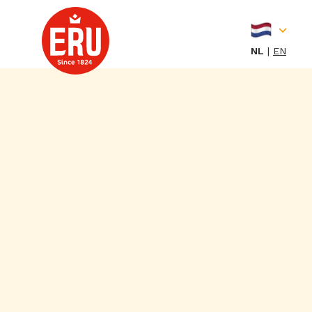
Skip
to
content
NL
EN