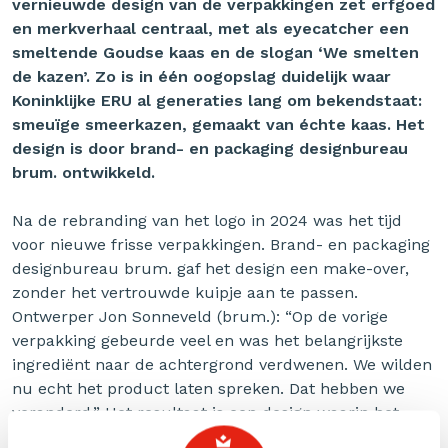
vernieuwde design van de verpakkingen zet erfgoed
en merkverhaal centraal, met als eyecatcher een
smeltende Goudse kaas en de slogan ‘We smelten
de kazen’. Zo is in één oogopslag duidelijk waar
Koninklijke ERU al generaties lang om bekendstaat:
smeuïge smeerkazen, gemaakt van échte kaas. Het
design is door brand- en packaging designbureau
brum. ontwikkeld.
Na de rebranding van het logo in 2024 was het tijd
voor nieuwe frisse verpakkingen. Brand- en packaging
designbureau brum. gaf het design een make-over,
zonder het vertrouwde kuipje aan te passen.
Ontwerper Jon Sonneveld (brum.): “Op de vorige
verpakking gebeurde veel en was het belangrijkste
ingrediënt naar de achtergrond verdwenen. We wilden
nu echt het product laten spreken. Dat hebben we
veranderd.” Het resultaat is een design waarin het
intrinsieke product centraal staat; een Goudse kaas