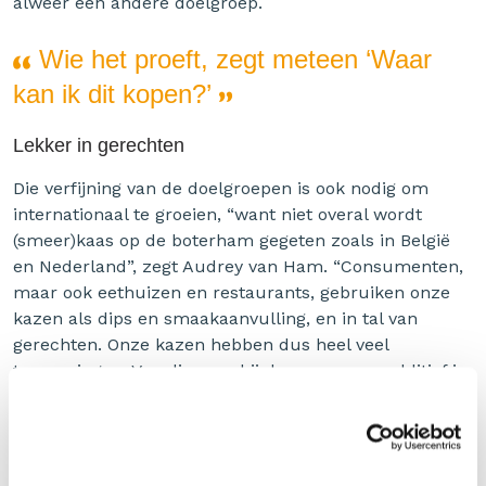
alweer een andere doelgroep.
Wie het proeft, zegt meteen ‘Waar
kan ik dit kopen?’
Lekker in gerechten
Die verfijning van de doelgroepen is ook nodig om
internationaal te groeien, “want niet overal wordt
(smeer)kaas op de boterham gegeten zoals in België
en Nederland”, zegt Audrey van Ham. “Consumenten,
maar ook eethuizen en restaurants, gebruiken onze
kazen als dips en smaakaanvulling, en in tal van
gerechten. Onze kazen hebben dus heel veel
toepassingen. Van dip voor bij de apero over additief in
sauzen of soepen tot hoofdingrediënt voor
bijvoorbeeld nacho’s met kaassaus.”
Kwaliteit en innovatie