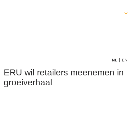
Skip
to
content
NL
EN
ERU wil retailers meenemen in
groeiverhaal