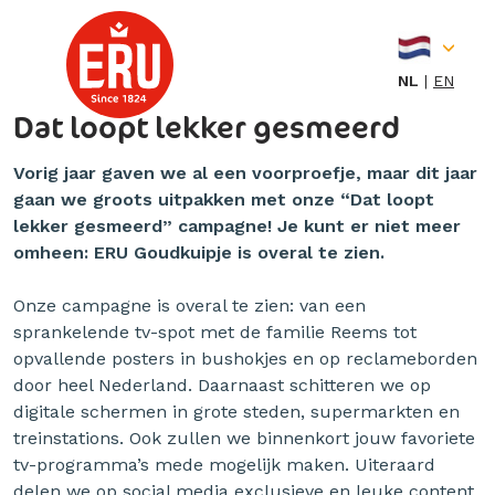
Skip
to
content
NL
EN
Dat loopt lekker gesmeerd
Vorig jaar gaven we al een voorproefje, maar dit jaar
gaan we groots uitpakken met onze “Dat loopt
lekker gesmeerd” campagne! Je kunt er niet meer
omheen: ERU Goudkuipje is overal te zien.
Onze campagne is overal te zien: van een
sprankelende tv-spot met de familie Reems tot
opvallende posters in bushokjes en op reclameborden
door heel Nederland. Daarnaast schitteren we op
digitale schermen in grote steden, supermarkten en
treinstations. Ook zullen we binnenkort jouw favoriete
tv-programma’s mede mogelijk maken. Uiteraard
delen we op social media exclusieve en leuke content,