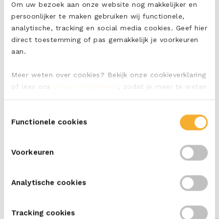
Om uw bezoek aan onze website nog makkelijker en
onderweg – met ERU Goudkuipje loopt alles lekker
persoonlijker te maken gebruiken wij functionele,
gesmeerd!
analytische, tracking en social media cookies. Geef hier
direct toestemming of pas gemakkelijk je voorkeuren
Wil je meer weten over deze hectische, maar gezellige
aan.
familie?
Ontmoet de familie Reems.
Meer weten over cookies? Bekijk onze cookieverklaring
of lees ons
privacy statement
, zodat je meer te weten
komt over wie we zijn en hoe we persoonsgegevens
verwerken.
Toestemmingsselectie
Functionele cookies
Voorkeuren
Analytische cookies
Tracking cookies