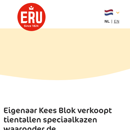
Skip
to
content
NL
EN
Eigenaar Kees Blok verkoopt
tientallen speciaalkazen
waaronder de