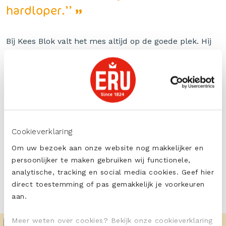
hardloper.’’
Bij Kees Blok valt het mes altijd op de goede plek. Hij
heeft namelijk al meerdere keren een prijs gewonnen
voor het perfect afsnijden van een kilo kaas. Kees Blok
is een man met passie voor zijn vak. “Naast het
verkopen van kaas vind ik het ook belangrijk dat we de
tijd nemen om met de mensen te praten. Hiervoor heb
ik ook een speciaal kerkbankje in de winkel gezet’’,
aldus de heer Blok.
Cookieverklaring
Om uw bezoek aan onze website nog makkelijker en
persoonlijker te maken gebruiken wij functionele,
analytische, tracking en social media cookies. Geef hier
direct toestemming of pas gemakkelijk je voorkeuren
aan.
Meer weten over cookies? Bekijk onze cookieverklaring