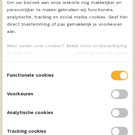
Om uw bezoek aan onze website nog makkelijker en
ERU Culinair Gouda
persoonlijker te maken gebruiken wij functionele,
Kaaspuree, de basis
analytische, tracking en social media cookies. Geef hier
voor een stamppot
direct toestemming of pas gemakkelijk je voorkeuren
aan.
Meer weten over cookies? Bekijk onze cookieverklaring
of lees ons
privacy statement
, zodat je meer te weten
komt over wie we zijn en hoe we persoonsgegevens
verwerken.
ERU Culinair Gouda
Toestemmingsselectie
Functionele cookies
Andijviestamppot met
spekjes en Goudse kaas
Voorkeuren
Analytische cookies
Tracking cookies
ERU Culinair Gouda