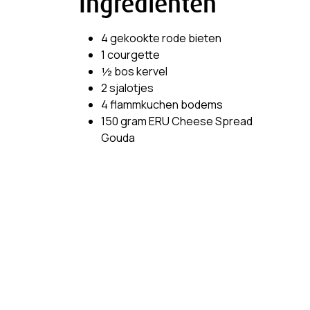
Ingrediënten
4 gekookte rode bieten
1 courgette
½ bos kervel
2 sjalotjes
4 flammkuchen bodems
150 gram ERU Cheese Spread
Gouda