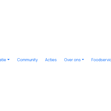
atie
Community
Acties
Over ons
Foodservi