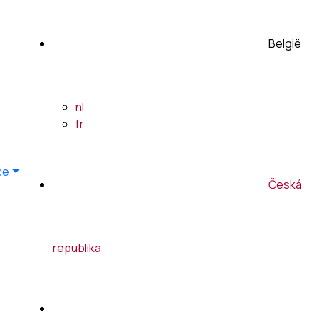
België
nl
fr
ce
Česká
republika