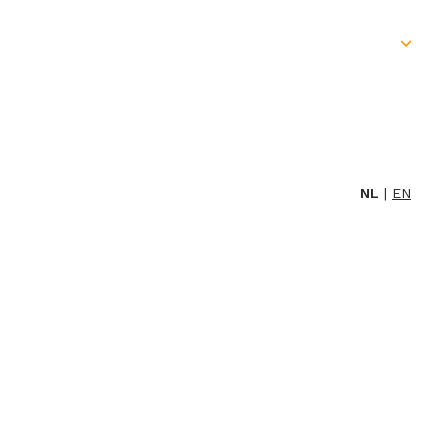
Skip
to
content
NL
EN