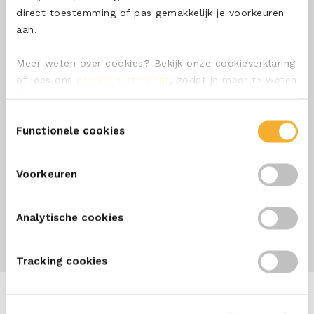
direct toestemming of pas gemakkelijk je voorkeuren
ONZE SMEERKAAS
aan.
ONZE KAZEN
Meer weten over cookies? Bekijk onze cookieverklaring
of lees ons
privacy statement
, zodat je meer te weten
CONTACT
komt over wie we zijn en hoe we persoonsgegevens
verwerken.
Toestemmingsselectie
VEELGESTELDE VRAGEN
Functionele cookies
ALGEMENE VERKOOPVOORWAARDEN
Voorkeuren
ALGEMENE INKOOPVOORWAARDEN
Analytische cookies
Tracking cookies