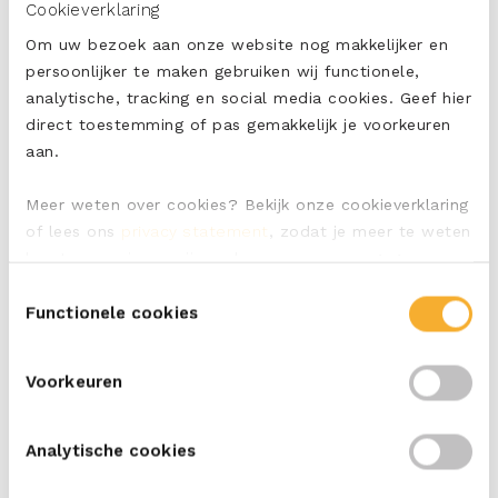
Cookieverklaring
Kids lunchbox met aardbeien, komkommer,
wortel en een boterham met smeerkaas
Om uw bezoek aan onze website nog makkelijker en
persoonlijker te maken gebruiken wij functionele,
Verwen jouw kids met
deze lunchbox
met aardbeien,
analytische, tracking en social media cookies. Geef hier
komkommer, wortel en mini sandwiches met
direct toestemming of pas gemakkelijk je voorkeuren
smeerkaas. Met deze lekkere lunchtrommel wil jouw
aan.
kleintje geen andere lunch meer.
Meer weten over cookies? Bekijk onze cookieverklaring
of lees ons
privacy statement
, zodat je meer te weten
komt over wie we zijn en hoe we persoonsgegevens
verwerken.
Toestemmingsselectie
Functionele cookies
Voorkeuren
Wil je meer informatie over ERU Kids? Neem dan een
kijkje op
deze pagina.
Analytische cookies