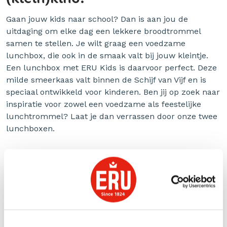
Gaan jouw kids naar school? Dan is aan jou de
uitdaging om elke dag een lekkere broodtrommel
samen te stellen. Je wilt graag een voedzame
lunchbox, die ook in de smaak valt bij jouw kleintje.
Een lunchbox met ERU Kids is daarvoor perfect. Deze
milde smeerkaas valt binnen de Schijf van Vijf en is
speciaal ontwikkeld voor kinderen. Ben jij op zoek naar
inspiratie voor zowel een voedzame als feestelijke
lunchtrommel? Laat je dan verrassen door onze twee
lunchboxen.
Kids lunchbox met fruit, komkommer en een wrap
met ERU Kids
Ga voor
deze voedzame lunchtrommel
met fruit,
komkommer en een wrap met ERU Kids. Maak de
broodtrommel feestelijk door wat leuke versiering.