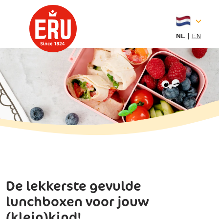
Skip
to
content
NL
EN
De lekkerste gevulde
lunchboxen voor jouw
(klein)kind!