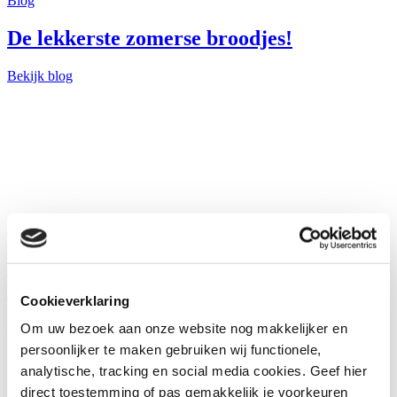
Blog
De lekkerste zomerse broodjes!
Bekijk blog
Blog
De lekkerste brunch recepten voor
Moederdag
Cookieverklaring
Bekijk
Om uw bezoek aan onze website nog makkelijker en
persoonlijker te maken gebruiken wij functionele,
analytische, tracking en social media cookies. Geef hier
direct toestemming of pas gemakkelijk je voorkeuren