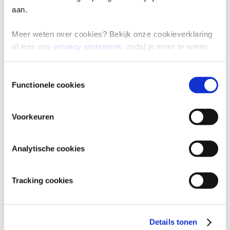
aan.
Meer weten over cookies? Bekijk onze cookieverklaring
of lees ons
privacy statement
, zodat je meer te weten
Blog
komt over wie we zijn en hoe we persoonsgegevens
Kies voor mager broodbeleg
verwerken.
Toestemmingsselectie
Functionele cookies
Bekijk
Voorkeuren
Analytische cookies
Blog
Tracking cookies
Het perfecte Moederdagontbijt!
Details tonen
Bekijk