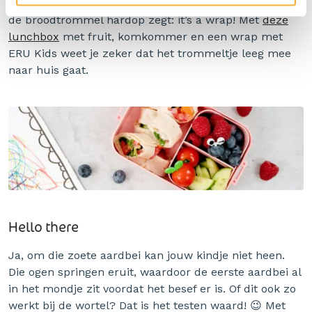
Wij hopen (voor jou) dat jouw kind na het finishen van
de broodtrommel hardop zegt: it’s a wrap! Met
deze
lunchbox
met fruit, komkommer en een wrap met
ERU Kids weet je zeker dat het trommeltje leeg mee
naar huis gaat.
Hello there
Ja, om die zoete aardbei kan jouw kindje niet heen.
Die ogen springen eruit, waardoor de eerste aardbei al
in het mondje zit voordat het besef er is. Of dit ook zo
werkt bij de wortel? Dat is het testen waard! 😉 Met