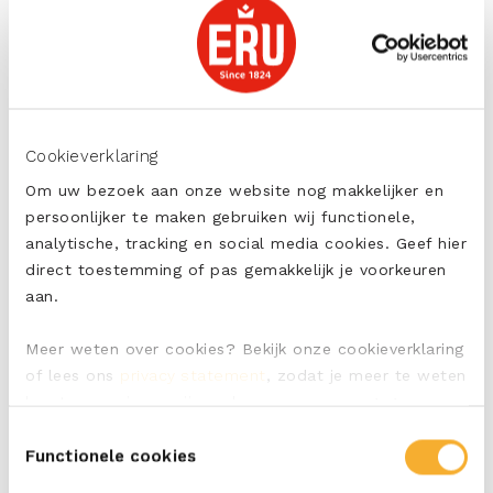
Let’s go Bananas
Houdt jouw kind van veel verschillende smaken en
kleur? Dan zit je met
deze broodtrommel met bagel,
fruit en ERU Kids Snack
gegarandeerd goed. De
Cookieverklaring
combinatie van fruit, groenten en ERU Kids zorgt dat
Om uw bezoek aan onze website nog makkelijker en
jouw kind een voedzame én lekkere lunch binnen
persoonlijker te maken gebruiken wij functionele,
krijgt.
analytische, tracking en social media cookies. Geef hier
direct toestemming of pas gemakkelijk je voorkeuren
aan.
Meer weten over cookies? Bekijk onze cookieverklaring
of lees ons
privacy statement
, zodat je meer te weten
komt over wie we zijn en hoe we persoonsgegevens
verwerken.
Toestemmingsselectie
Functionele cookies
Twinkle twinkle little star