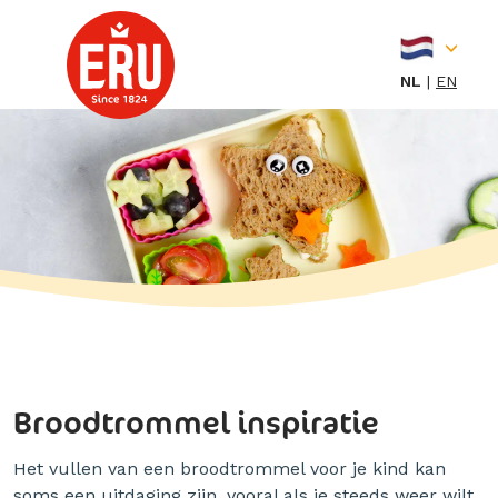
Skip
to
content
NL
EN
Broodtrommel inspiratie
Het vullen van een broodtrommel voor je kind kan
soms een uitdaging zijn, vooral als je steeds weer wilt