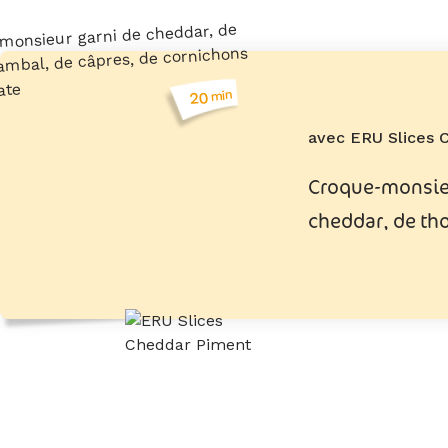
min
20
avec ERU Slices 
Croque-monsieu
cheddar, de th
sambal, de câp
cornichons et 