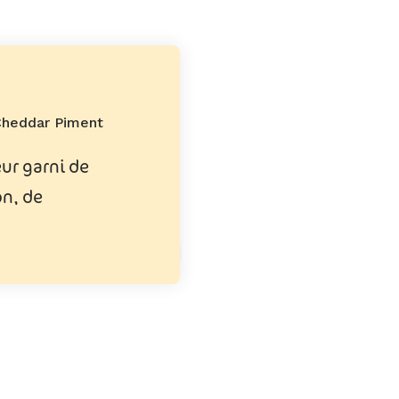
Cheddar Piment
r garni de
on, de
res, de
de tomate