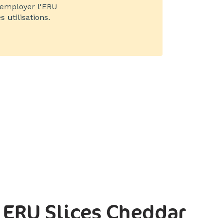
 employer l'ERU
utilisations.
 ERU Slices Cheddar