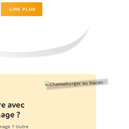
LIRE PLUS
re avec
mage ?
omage ? Outre