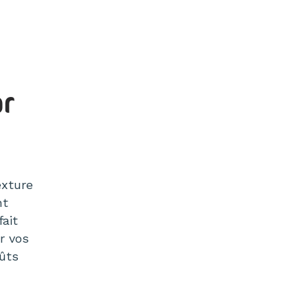
ar
exture
nt
ait
r vos
ûts