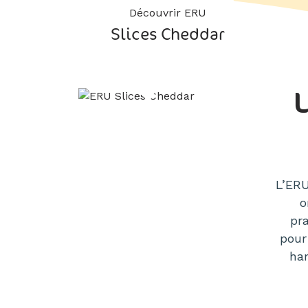
Découvrir ERU
Slices Cheddar
L
L’ERU
o
pr
pour
ha