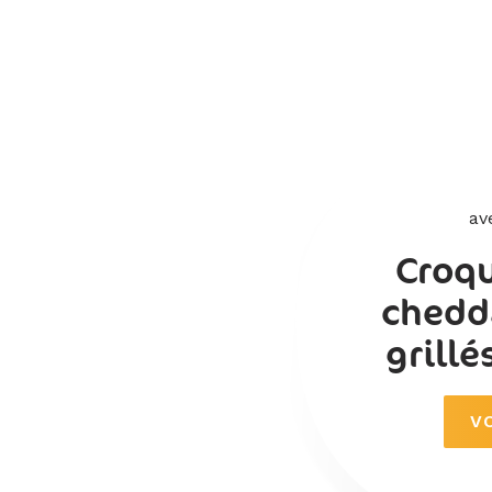
av
Croq
chedd
grillé
V