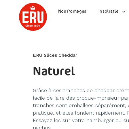
Skip
to
Nos fromages
Inspiratie
content
ERU Slices Cheddar
Naturel
Grâce à ces tranches de cheddar crémeu
facile de faire des croque-monsieur parf
tranches sont emballées séparément, c
pratique, et elles fondent rapidement. Pa
Essayez-les sur votre hamburger ou su
nachos.