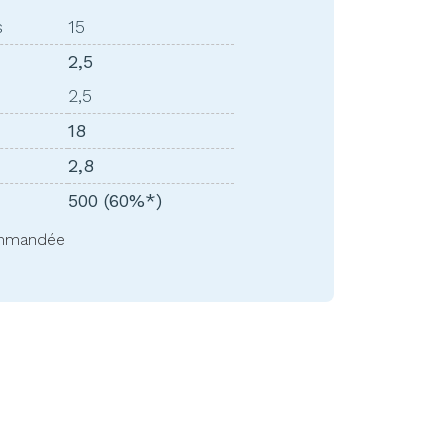
s
15
2,5
2,5
18
2,8
500 (60%*)
commandée