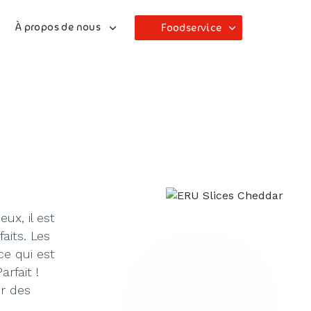
À propos de nous
Foodservice
x, il est
aits. Les
e qui est
rfait !
r des