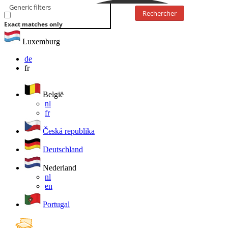
Generic filters
Rechercher
Exact matches only
Luxemburg
de
fr
België
nl
fr
Česká republika
Deutschland
Nederland
nl
en
Portugal