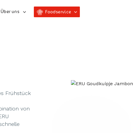
Über uns
Foodservice
tes Frühstück
bination von
 ERU
schnelle