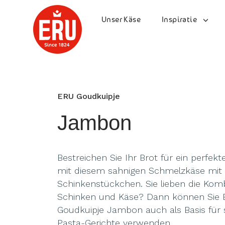
Skip
to
Unser Käse
Inspiratie
content
ERU Goudkuipje
Jambon
Bestreichen Sie Ihr Brot für ein perfek
mit diesem sahnigen Schmelzkäse mit
Schinkenstückchen. Sie lieben die Kom
Schinken und Käse? Dann können Sie
Goudkuipje Jambon auch als Basis für 
Pasta-Gerichte verwenden.