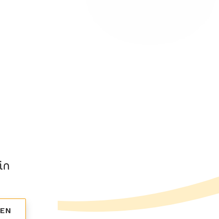
in
EN