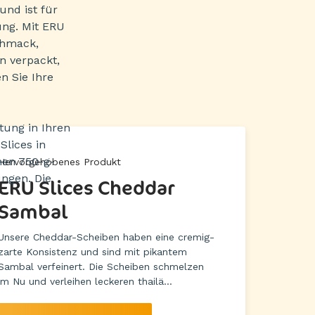
und ist für
ung. Mit ERU
chmack,
n verpackt,
n Sie Ihre
tung in Ihren
lices in
hen 750-g-
Hervorgehobenes Produkt
ngen. Die
ERU Slices Cheddar
Sambal
Unsere Cheddar-Scheiben haben eine cremig-
zarte Konsistenz und sind mit pikantem
Sambal verfeinert. Die Scheiben schmelzen
im Nu und verleihen leckeren thailä...