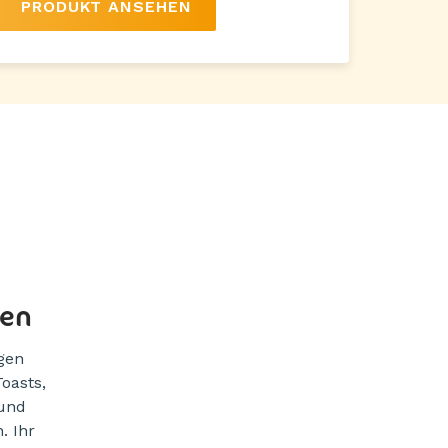
PRODUKT ANSEHEN
ren
gen
oasts,
 und
. Ihr