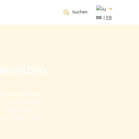
Suchen
DE
FR
bereiten
 Cheese Spreads
es und verleihen
 (Vega-)Burger,
en Rezepten oder