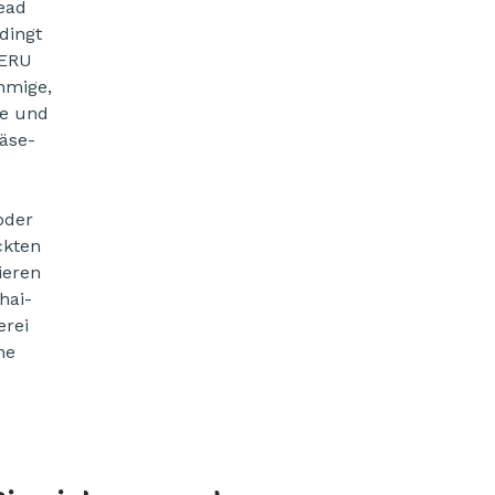
ead
dingt
 ERU
hmige,
re und
Käse-
oder
ckten
ieren
hai-
erei
ne