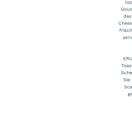
üp
Goud
das
Chees
frisc
serv
ERU
Toas
Sche
Sie
Sca
g