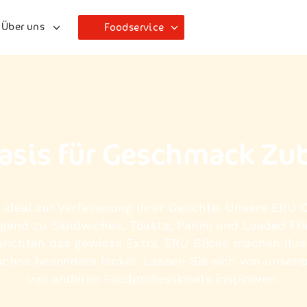
Über uns
Foodservice
asis für Geschmack Zu
ideal zur Verfeinerung Ihrer Gerichte. Unsere ERU
gend zu Sandwiches, Toasts, Panini und Loaded Fri
ichten das gewisse Extra. ERU Slices machen Ihre
chos besonders lecker. Lassen Sie sich von unser
von anderen Foodprofessionals inspirieren.