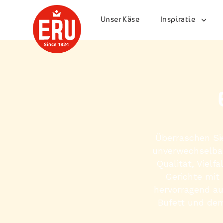
Skip
to
Unser Käse
Inspiratie
content
Überraschen Si
unverwechselbar
Qualität, Vielf
Gerichte mit
hervorragend au
Büfett und dem