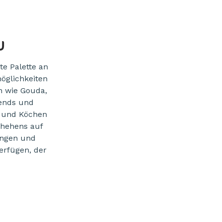
U
e Palette an
öglichkeiten
n wie Gouda,
rends und
n und Köchen
chehens auf
ungen und
erfügen, der