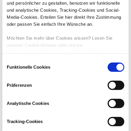
und persönlicher zu gestalten, benutzen wir funktionelle
und analytische Cookies, Tracking-Cookies und Social-
Media-Cookies. Erteilen Sie hier direkt Ihre Zustimmung
oder passen Sie einfach Ihre Wünsche an.
Möchten Sie mehr über Cookies wissen? Lesen Sie
unseren Cookie-Hinweis oder unsere
Datenschutzerklärung
, sodass Sie mehr darüber
erfahren, wer wir sind und wie wir Ihre persönlichen
Einwilligungsauswahl
Daten verarbeiten.
Funktionelle Cookies
Präferenzen
Drucken
Zutaten
Analytische Cookies
120 g Bacon
1 rote Zwiebel
Schwarzer Pfeffer
Tracking-Cookies
500 g Rindergehacktes