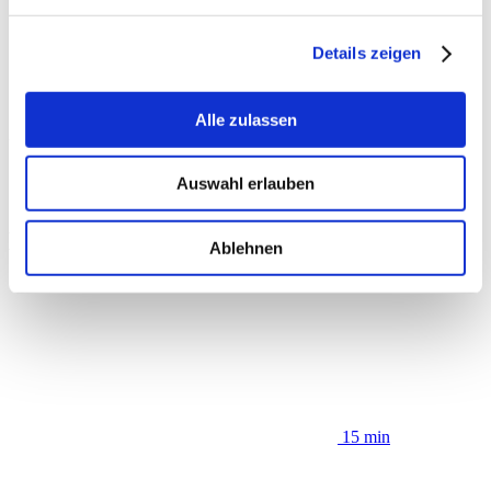
4 Salatblätter
4 Gewürzgurken
2 Tomaten
Details zeigen
4 Scheiben ERU Slices Cheddar
4 helle Brötchen
Ketchup
Alle zulassen
Utensilien
Auswahl erlauben
Grillpfanne
Mehr Rezepte
Ablehnen
15
min