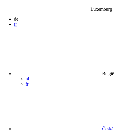
Luxemburg
de
fr
België
nl
fr
Česká