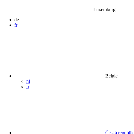
Luxemburg
de
fr
België
nl
fr
Česká republik