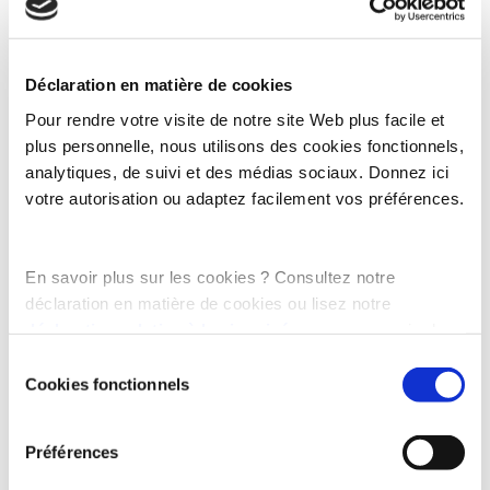
… contient autant de calcium qu’un demi-verre de lait demi écrémé
?
Déclaration en matière de cookies
Pour rendre votre visite de notre site Web plus facile et
plus personnelle, nous utilisons des cookies fonctionnels,
analytiques, de suivi et des médias sociaux. Donnez ici
votre autorisation ou adaptez facilement vos préférences.
Questions fréquentes
En savoir plus sur les cookies ? Consultez notre
Contact
À propos de nous
déclaration en matière de cookies ou lisez notre
Offres d'emploi
déclaration relative à la vie privée
, pour en savoir plus
Cookies
sur qui nous sommes et comment nous traitons les
Sélection
Déclaration relative à la vie privée
données à caractère personnel.
Cookies fonctionnels
du
General Purchase Conditions
Conditions générales de vente
consentement
Préférences