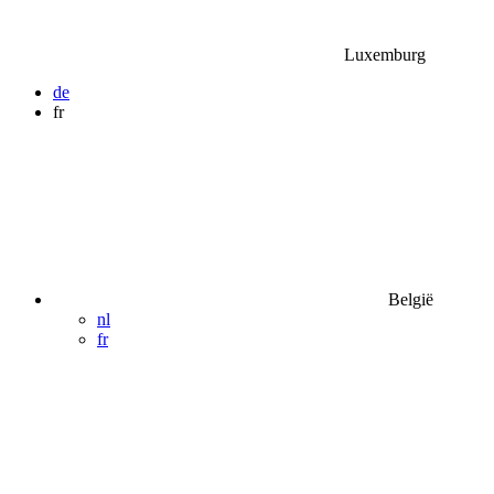
Luxemburg
de
fr
België
nl
fr