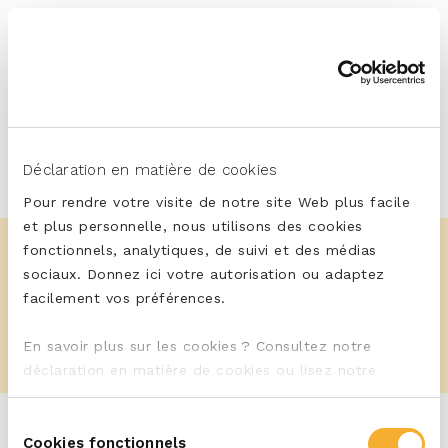
Skip
to
content
Déclaration en matière de cookies
DE
FR
Pour rendre votre visite de notre site Web plus facile
et plus personnelle, nous utilisons des cookies
fonctionnels, analytiques, de suivi et des médias
sociaux. Donnez ici votre autorisation ou adaptez
ERU Balans blogs
facilement vos préférences.
En savoir plus sur les cookies ? Consultez notre
déclaration en matière de cookies ou lisez notre
déclaration relative à la vie privée
, pour en savoir plus
sur qui nous sommes et comment nous traitons les
Sélection
données à caractère personnel.
Cookies fonctionnels
du