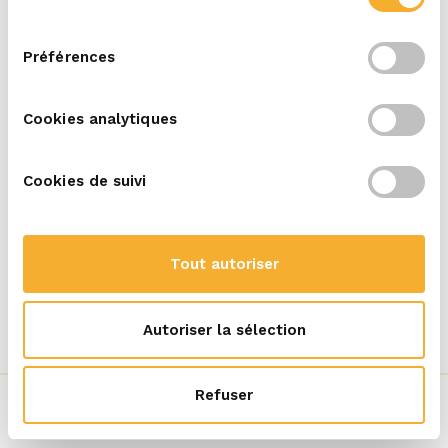
consentement
Préférences
Cookies analytiques
Cookies de suivi
Afficher les détails
Tout autoriser
Autoriser la sélection
Blog
3 x inspirations pour un déjeuner à emporter
Refuser
LIRE PLUS
Nos fromages
Recettes
Meer
Foodservice