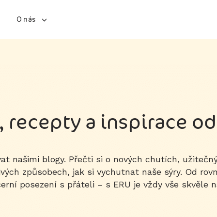
O nás
, recepty a inspirace o
vat našimi blogy. Přečti si o nových chutích, užiteč
ivých způsobech, jak si vychutnat naše sýry. Od rov
erní posezení s přáteli – s ERU je vždy vše skvěle