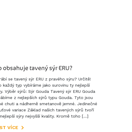
o obsahuje tavený sýr ERU?
rábí se tavený sýr ERU z pravého sýru? Určitě!
o každý typ vybíráme jako surovinu ty nejlepší
ry. Výběr sýrů: Sýr Gouda Tavený sýr ERU Gouda
rábíme z nejlepších sýrů typu Gouda. Tyto jsou
né chuti a nádherně smetanově jemné. Jedinečné
uťové variace Základ našich tavených sýrů tvoří
 nejlepší sýry nejvyšší kvality. Kromě toho […]
ST VÍCE