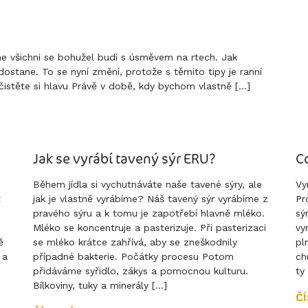
e všichni se bohužel budí s úsměvem na rtech. Jak
ostane. To se nyní změní, protože s těmito tipy je ranní
yčistěte si hlavu Právě v době, kdy bychom vlastně […]
Jak se vyrábí tavený sýr ERU?
C
Během jídla si vychutnáváte naše tavené sýry, ale
Vy
t
jak je vlastně vyrábíme? Náš tavený sýr vyrábíme z
Pr
pravého sýru a k tomu je zapotřebí hlavně mléko.
sý
Mléko se koncentruje a pasterizuje. Při pasterizaci
vy
ě
se mléko krátce zahřívá, aby se zneškodnily
pl
 a
případné bakterie. Počátky procesu Potom
ch
přidáváme syřidlo, zákys a pomocnou kulturu.
ty
Bílkoviny, tuky a minerály […]
ČÍ