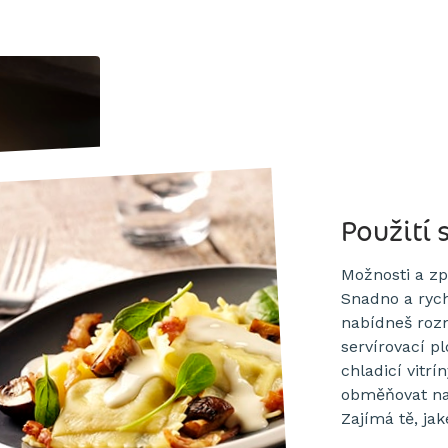
Použití 
Možnosti a zp
Snadno a rych
nabídneš roz
servírovací p
chladicí vitr
obměňovat na
Zajímá tě, ja