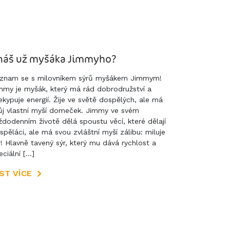
náš už myšáka Jimmyho?
znam se s milovníkem sýrů myšákem Jimmym!
mmy je myšák, který má rád dobrodružství a
ekypuje energií. Žije ve světě dospělých, ale má
ůj vlastní myší domeček. Jimmy ve svém
ždodenním životě dělá spoustu věcí, které dělají
spěláci, ale má svou zvláštní myší zálibu: miluje
r! Hlavně tavený sýr, který mu dává rychlost a
eciální […]
ST VÍCE