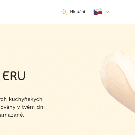
Hledání
d ERU
ných kuchyňských
nováhy v tvém dni
 namazané.