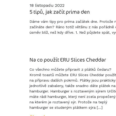
18 listopadu 2022
5 tipů, jak začít prima den
Dáme vám tipy pro prima začátek dne. Protože n
začínáte den? Ráno totiž většinu z nás pořádně d
úsměv blíž, než kdy dříve. 1. Než půjdete spát, v
Na co použít ERU Slices Cheddar
Co všechno můžete připravit z plátků čedaru?
Kromě toastů můžete ERU Slices Cheddar použí
na přípravu dalších pokrmů. Plátky jsou prakticky
jednotlivě zabaleny, takže snadno dáte plátek na
hamburger. Hamburger s roztaveným sýrem Určit
máte rádi hamburger, který není zcela propečený
na kterém je roztavený sýr. Protože na teplý
hamburger se studeným plátkem sýra […]