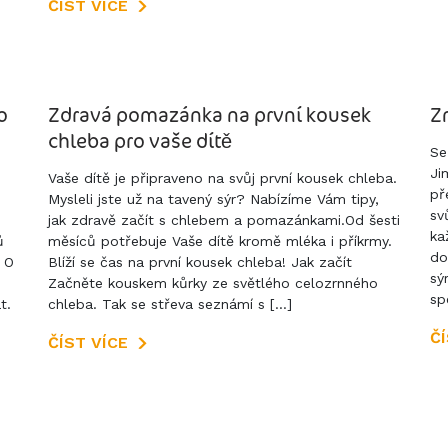
ČÍST VÍCE
o
Zdravá pomazánka na první kousek
Z
chleba pro vaše dítě
Se
Ji
Vaše dítě je připraveno na svůj první kousek chleba.
př
Mysleli jste už na tavený sýr? Nabízíme Vám tipy,
sv
jak zdravě začít s chlebem a pomazánkami.Od šesti
ka
ů
měsíců potřebuje Vaše dítě kromě mléka i příkrmy.
do
? O
Blíží se čas na první kousek chleba! Jak začít
sý
Začněte kouskem kůrky ze světlého celozrnného
sp
t.
chleba. Tak se střeva seznámí s […]
ČÍ
ČÍST VÍCE