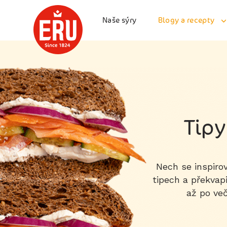
Skip
to
Naše sýry
Blogy a recepty
content
Tipy
Nech se inspiro
tipech a překvap
až po več