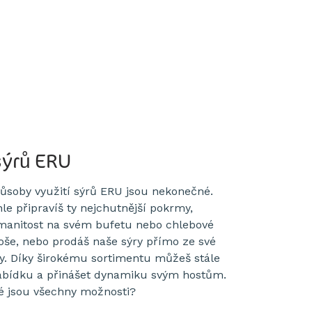
sýrů ERU
ůsoby využití sýrů ERU jsou nekonečné.
le připravíš ty nejchutnější pokrmy,
manitost na svém bufetu nebo chlebové
loše, nebo prodáš naše sýry přímo ze své
íny. Díky širokému sortimentu můžeš stále
bídku a přinášet dynamiku svým hostům.
ké jsou všechny možnosti?