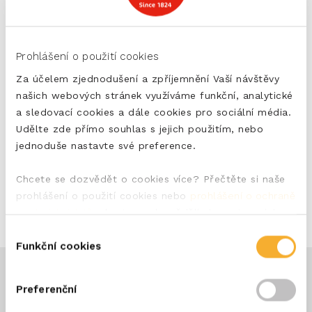
Kontaktní údaje
Royal ERU
Prohlášení o použití cookies
Middellandse Zee 7
3446 CG Woerden
Za účelem zjednodušení a zpříjemnění Vaší návštěvy
+31 (0) 348 578 411
našich webových stránek využíváme funkční, analytické
a sledovací cookies a dále cookies pro sociální média.
Udělte zde přímo souhlas s jejich použitím, nebo
jednoduše nastavte své preference.
Chcete se dozvědět o cookies více? Přečtěte si naše
prohlášení o použití cookies nebo
prohlášení o ochraně
osobních údajů
, abyste se dozvěděli vice o tom, jak
ochraňujeme Vaše soukromí.
Výběr
Funkční cookies
souhlasu
Preferenční