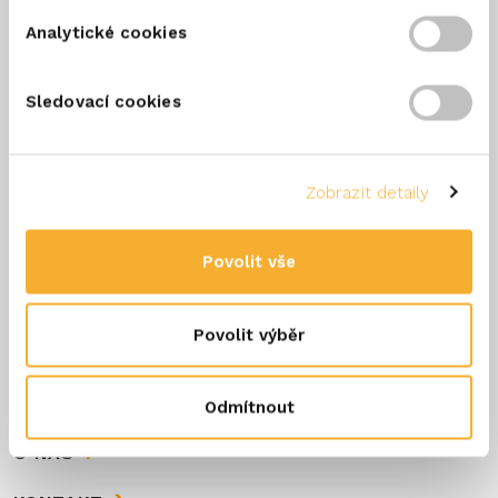
Analytické cookies
Zůstaňte informováni
Sledovací cookies
Chcete dostávat ty nejlepší
recepty s našimi sýry ERU?
Přihlaste se!
Zobrazit detaily
Povolit vše
Povolit výběr
REGISTROVAT
Odmítnout
O NÁS