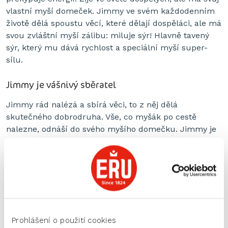
vlastní myší domeček. Jimmy ve svém každodenním
životě dělá spoustu věcí, které dělají dospěláci, ale má
svou zvláštní myší zálibu: miluje sýr! Hlavně tavený
sýr, který mu dává rychlost a speciální myší super-
sílu.
Jimmy je vášnivý sběratel
Jimmy rád nalézá a sbírá věci, to z něj dělá
skutečného dobrodruha. Vše, co myšák po cestě
nalezne, odnáší do svého myšího domečku. Jimmy je
opravdovým sběratelem, má už plný domeček
nalezených věcí!
Jimmy si rád hraje, sportuje a tančí
Jimmy si rád hraje s dětmi, sportuje s nimi a tančí. Ve
svém volném čase například rád chodí ven a jezdí s
Prohlášení o použití cookies
kamarády na skateboardu.