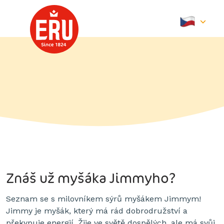
Skip
to
content
Znáš už myšáka Jimmyho?
Seznam se s milovníkem sýrů myšákem Jimmym!
Jimmy je myšák, který má rád dobrodružství a
překypuje energií. Žije ve světě dospělých, ale má svůj