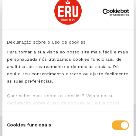
A sua pergunta não está incluída? Por favor, entre em
Declaração sobre o uso de cookies
contacto connosco.
Para tornar a sua visita ao nosso site mais fácil e mais
personalizada nós utilizamos cookies funcionais, de
ENTRAR EM CONTACTO CONNOSCO
analítica, de rastreamento e de medias sociais. Dê
aqui o seu consentimento directo ou ajuste facilmente
as suas preferências.
Quer saber mais sobre os cookies? Veja a nossa
declaração sobre o uso de cookies ou leia a nossa
declaração de privacidade
, para vir a saber mais sobre
quem somos e como tratamos os dados pessoais que
Seleção
recolhemos.
Cookies funcionais
de
consentimento