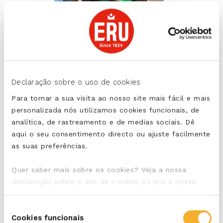
Contacto
Declaração sobre o uso de cookies
Para tornar a sua visita ao nosso site mais fácil e mais
Não hesite em nos contactar.
personalizada nós utilizamos cookies funcionais, de
analítica, de rastreamento e de medias sociais. Dê
LEIA MAS
aqui o seu consentimento directo ou ajuste facilmente
as suas preferências.
Quer saber mais sobre os cookies? Veja a nossa
declaração sobre o uso de cookies ou leia a nossa
declaração de privacidade
, para vir a saber mais sobre
quem somos e como tratamos os dados pessoais que
Seleção
recolhemos.
Cookies funcionais
de