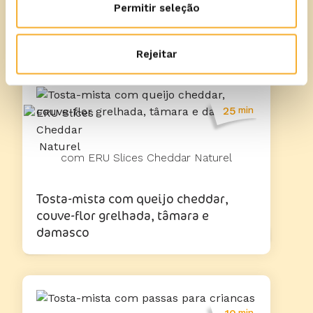
Permitir seleção
Hamburguer de queijo, toucinho
fumado, malagueta, tomate e alface
Rejeitar
25
min
com ERU Slices Cheddar Naturel
Tosta-mista com queijo cheddar,
couve-flor grelhada, tâmara e
damasco
min