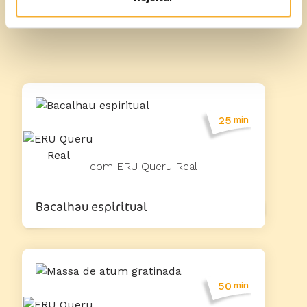
Mais receitas
25
min
com ERU Queru Real
Bacalhau espiritual
50
min