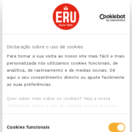
5 minutos.
Tempere o molho com sal, pimenta e noz-moscada.
Coloque a mistura de bacalhau num tabuleiro que
possa ir ao forno e cubra com o molho.
Leve ao forno durante 20 minutos.
Declaração sobre o uso de cookies
Sirva diretamente ou deixe primeiro arrefecer.
Para tornar a sua visita ao nosso site mais fácil e mais
Divida pelos pratos e polvilhe com o cebolinho
personalizada nós utilizamos cookies funcionais, de
cortado bem fino.
analítica, de rastreamento e de medias sociais. Dê
aqui o seu consentimento directo ou ajuste facilmente
palavras-chave:
as suas preferências.
Mild en Romig
Quer saber mais sobre os cookies? Veja a nossa
declaração sobre o uso de cookies ou leia a nossa
declaração de privacidade
, para vir a saber mais sobre
quem somos e como tratamos os dados pessoais que
PARTILHAR
Seleção
recolhemos.
Cookies funcionais
de