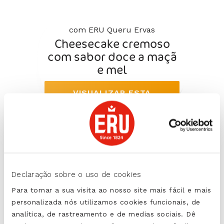
com ERU Queru Ervas
Cheesecake cremoso
com sabor doce a maçã
e mel
VISUALIZAR ESTA
RECEITA
Declaração sobre o uso de cookies
Para tornar a sua visita ao nosso site mais fácil e mais
personalizada nós utilizamos cookies funcionais, de
Componentes nutritivos
analítica, de rastreamento e de medias sociais. Dê
por 100 gramas de