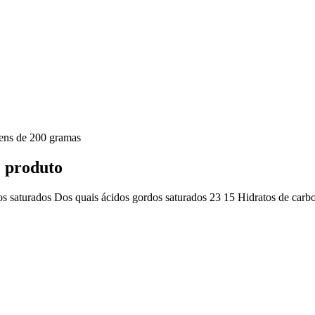
ens de 200 gramas
e produto
os saturados
Dos quais ácidos gordos saturados
23
15
Hidratos de carb