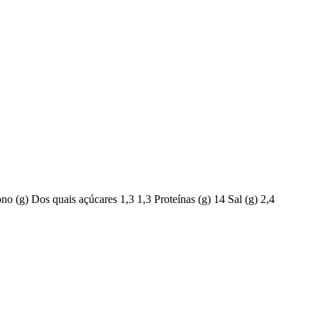
ono (g)
Dos quais açúcares
1,3
1,3
Proteínas (g)
14
Sal (g)
2,4