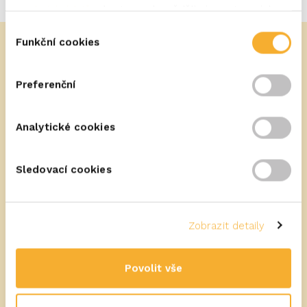
osobních údajů
, abyste se dozvěděli vice o tom, jak
ochraňujeme Vaše soukromí.
Výběr
Funkční cookies
souhlasu
Preferenční
Obdobné recepty
Analytické cookies
Sledovací cookies
Zobrazit detaily
Povolit vše