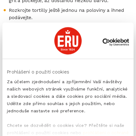
gril a počkejte, až dostanou hezkou barvu.
Rozkrojte tortilly ještě jednou na poloviny a ihned
podávejte.
tagy:
Mild en Romig
Prohlášení o použití cookies
SDÍLET
Za účelem zjednodušení a zpříjemnění Vaší návštěvy
našich webových stránek využíváme funkční, analytické
VYTISKNOUT
a sledovací cookies a dále cookies pro sociální média.
Udělte zde přímo souhlas s jejich použitím, nebo
jednoduše nastavte své preference.
Chcete se dozvědět o cookies více? Přečtěte si naše
prohlášení o použití cookies nebo
prohlášení o ochraně