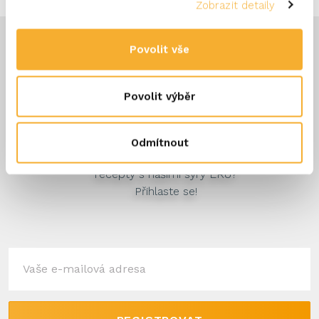
Zobrazit detaily
Povolit vše
Povolit výběr
Zůstaňte informováni
Odmítnout
Chcete dostávat ty nejlepší
recepty s našimi sýry ERU?
Přihlaste se!