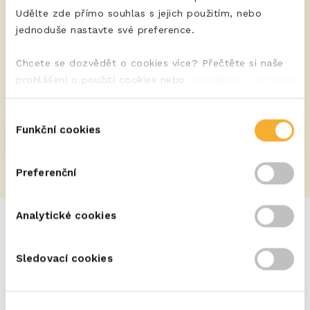
Udělte zde přímo souhlas s jejich použitím, nebo
jednoduše nastavte své preference.
Podívejte se na naše blogy!
Chcete se dozvědět o cookies více? Přečtěte si naše
PODÍVAT SE NA
prohlášení o použití cookies nebo
prohlášení o ochraně
osobních údajů
, abyste se dozvěděli vice o tom, jak
ochraňujeme Vaše soukromí.
Výběr
Funkční cookies
souhlasu
Preferenční
Analytické cookies
Sledovací cookies