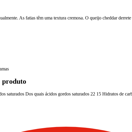
almente. As fatias têm uma textura cremosa. O queijo cheddar derrete fa
ramas
e produto
dos saturados
Dos quais ácidos gordos saturados
22
15
Hidratos de car