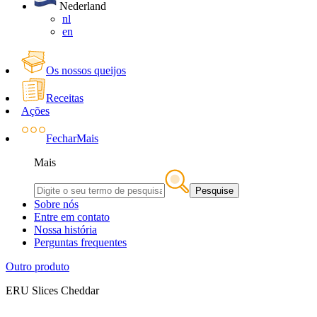
Nederland
nl
en
Os nossos queijos
Receitas
Ações
Fechar
Mais
Mais
Pesquise
Sobre nós
Entre em contato
Nossa história
Perguntas frequentes
Outro produto
ERU Slices Cheddar