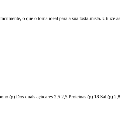
cilmente, o que o torna ideal para a sua tosta-mista. Utilize as
bono (g)
Dos quais açúcares
2,5
2,5
Proteínas (g)
18
Sal (g)
2,8